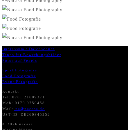
Impressum / Datenschutz
Tipps für Bewerbungsbilder
Fotos auf Pexels
Sport Fotografie
Food Fotografie
Event Fotografie
Kontakt
Tel: 0761 21609371
Mob: 0179 9750458
Mail:
na@nacasa.de
UST-ID: DE260845252
© 2026 nacasa
Markus Mäder